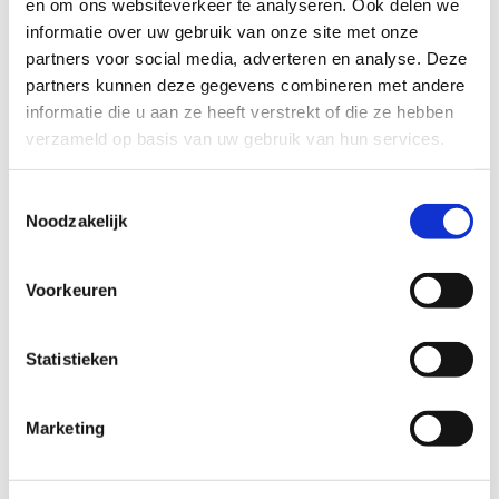
en om ons websiteverkeer te analyseren. Ook delen we
informatie over uw gebruik van onze site met onze
partners voor social media, adverteren en analyse. Deze
partners kunnen deze gegevens combineren met andere
informatie die u aan ze heeft verstrekt of die ze hebben
verzameld op basis van uw gebruik van hun services.
Contactgegevens
Toestemmingsselectie
Noodzakelijk
Autobedrijf Lorist
Tweede Weteringdwarsstraat 45
Voorkeuren
1017ST Amsterdam
Statistieken
T:
+31206237669
E:
info@autobedrijflorist.nl
Marketing